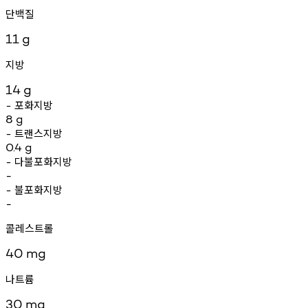
단백질
11
g
지방
14
g
포화지방
-
8
g
트랜스지방
-
0.4
g
다불포화지방
-
-
불포화지방
-
-
콜레스트롤
40
mg
나트륨
30
mg