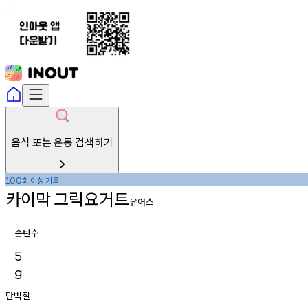
음식 또는 운동 검색하기
회
이상
기록
100
카이막
그릭요거트
유어스
순탄수
5
g
단백질