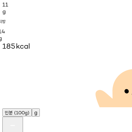
11
g
지방
14
g
185
kcal
인분
g
(100g)