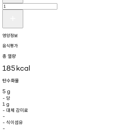
영양정보
음식평가
총 열량
185
kcal
탄수화물
5
g
당
-
1
g
대체
감미료
-
-
식이섬유
-
-