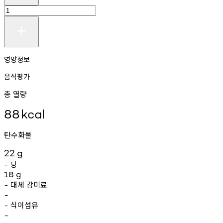
영양정보
음식평가
총 열량
88
kcal
탄수화물
22
g
당
-
18
g
대체
감미료
-
-
식이섬유
-
-