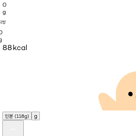
0
g
지방
0
g
88
kcal
인분
g
(118g)