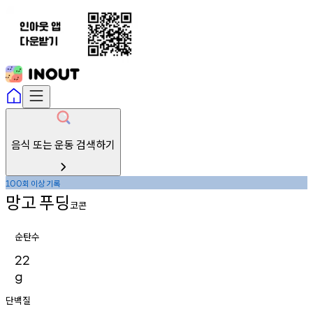
음식 또는 운동 검색하기
회
이상
기록
100
망고
푸딩
코콘
순탄수
22
g
단백질