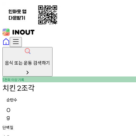
음식 또는 운동 검색하기
천회
이상
기록
5
치킨
조각
2
순탄수
0
g
단백질