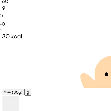
60
g
지방
40
g
30
kcal
인분
g
(80g)