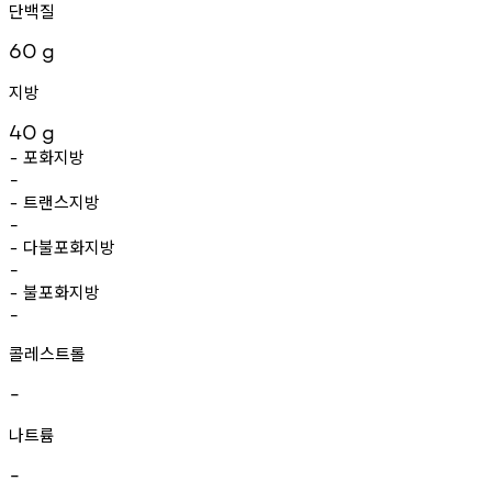
단백질
60
g
지방
40
g
포화지방
-
-
트랜스지방
-
-
다불포화지방
-
-
불포화지방
-
-
콜레스트롤
-
나트륨
-