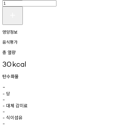
영양정보
음식평가
총 열량
30
kcal
탄수화물
-
당
-
-
대체
감미료
-
-
식이섬유
-
-