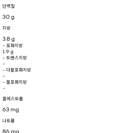
단백질
30
g
지방
3.8
g
포화지방
-
1.9
g
트랜스지방
-
-
다불포화지방
-
-
불포화지방
-
-
콜레스트롤
63
mg
나트륨
86
mg