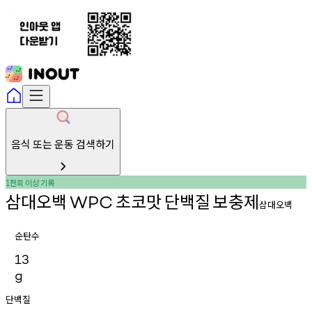
음식 또는 운동 검색하기
천회
이상
기록
1
삼대오백
초코맛
단백질
보충제
WPC
삼대오백
순탄수
13
g
단백질