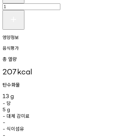
영양정보
음식평가
총 열량
207
kcal
탄수화물
13
g
당
-
5
g
대체
감미료
-
-
식이섬유
-
-