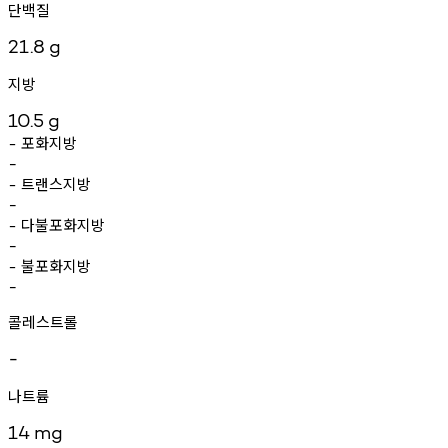
단백질
21.8
g
지방
10.5
g
포화지방
-
-
트랜스지방
-
-
다불포화지방
-
-
불포화지방
-
-
콜레스트롤
-
나트륨
14
mg