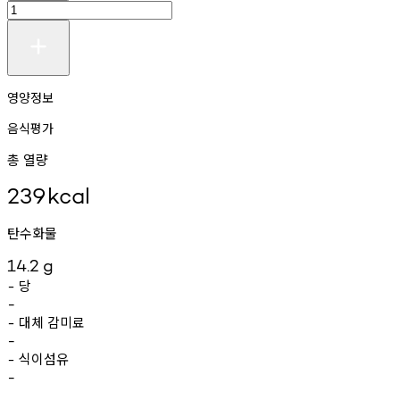
영양정보
음식평가
총 열량
239
kcal
탄수화물
14.2
g
당
-
-
대체
감미료
-
-
식이섬유
-
-