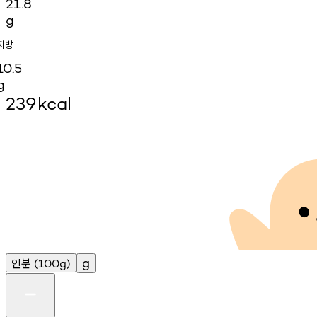
21.8
g
지방
10.5
g
239
kcal
인분
g
(100g)