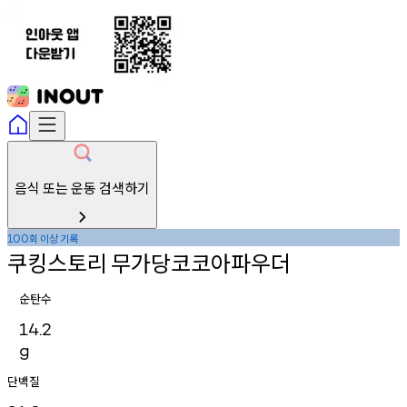
음식 또는 운동 검색하기
회
이상
기록
100
쿠킹스토리
무가당코코아파우더
순탄수
14.2
g
단백질