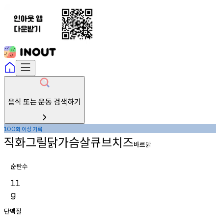
음식 또는 운동 검색하기
회
이상
기록
100
직화그릴닭가슴살큐브치즈
바르닭
순탄수
11
g
단백질