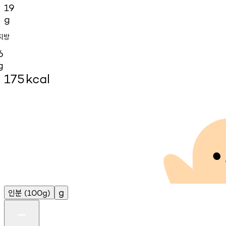
19
g
지방
6
g
175
kcal
인분
g
(100g)