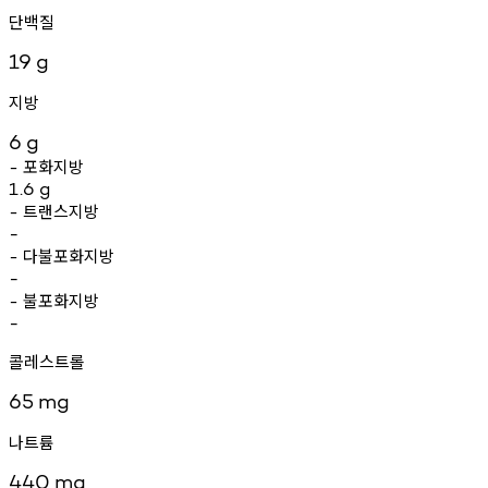
단백질
19
g
지방
6
g
포화지방
-
1.6
g
트랜스지방
-
-
다불포화지방
-
-
불포화지방
-
-
콜레스트롤
65
mg
나트륨
440
mg