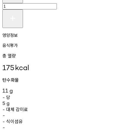
영양정보
음식평가
총 열량
175
kcal
탄수화물
11
g
당
-
5
g
대체
감미료
-
-
식이섬유
-
-