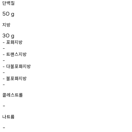
단백질
50
g
지방
30
g
포화지방
-
-
트랜스지방
-
-
다불포화지방
-
-
불포화지방
-
-
콜레스트롤
-
나트륨
-