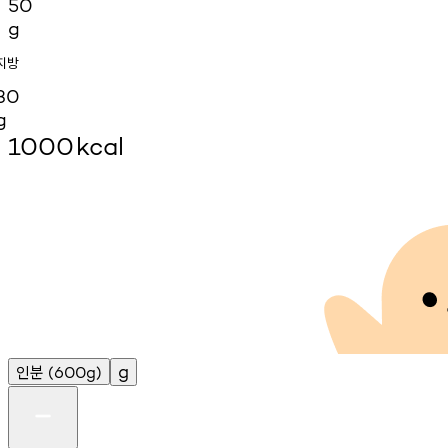
50
g
지방
30
g
1000
kcal
인분
g
(600g)