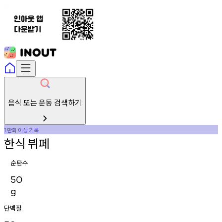
음식 또는 운동 검색하기
만회
이상
기록
1
한식
뷔페
순탄수
50
g
단백질