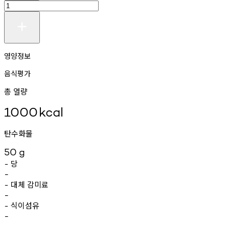
영양정보
음식평가
총 열량
1000
kcal
탄수화물
50
g
당
-
-
대체
감미료
-
-
식이섬유
-
-