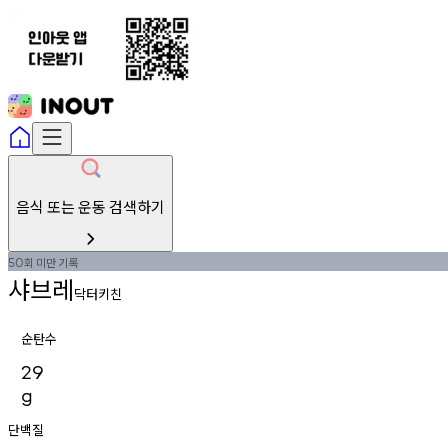
음식 또는 운동 검색하기
회
미만
기록
50
샤브레
닥터키친
순탄수
29
g
단백질