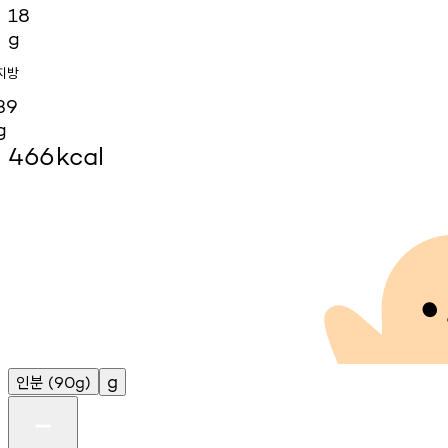
18
g
지방
39
g
466
kcal
인분
g
(90g)