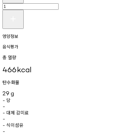
영양정보
음식평가
총 열량
466
kcal
탄수화물
29
g
당
-
-
대체
감미료
-
-
식이섬유
-
-