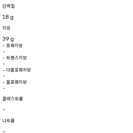
단백질
18
g
지방
39
g
포화지방
-
-
트랜스지방
-
-
다불포화지방
-
-
불포화지방
-
-
콜레스트롤
-
나트륨
-