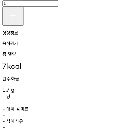
영양정보
음식평가
총 열량
7
kcal
탄수화물
1.7
g
당
-
-
대체
감미료
-
-
식이섬유
-
-