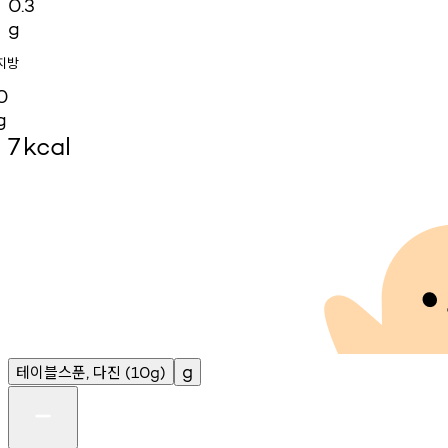
0.3
g
지방
0
g
7
kcal
테이블스푼
다진
g
,
(10g)