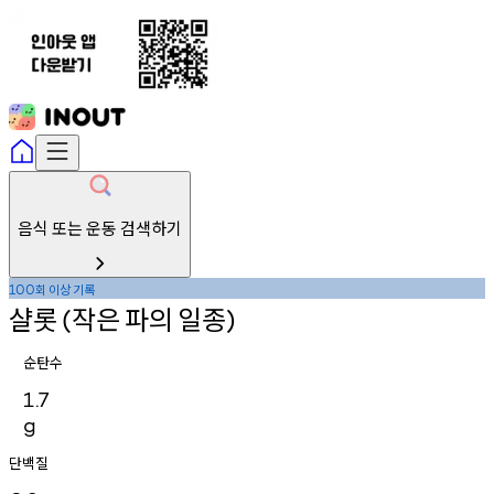
음식 또는 운동 검색하기
회
이상
기록
100
샬롯
작은
파의
일종
(
)
순탄수
1.7
g
단백질