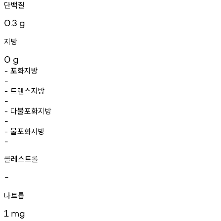
단백질
0.3
g
지방
0
g
포화지방
-
-
트랜스지방
-
-
다불포화지방
-
-
불포화지방
-
-
콜레스트롤
-
나트륨
1
mg