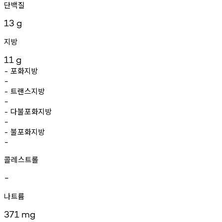
단백질
13
g
지방
11
g
포화지방
-
-
트랜스지방
-
-
다불포화지방
-
-
불포화지방
-
-
콜레스트롤
-
나트륨
371
mg