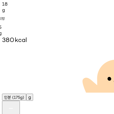
18
g
지방
5
g
380
kcal
인분
g
(175g)