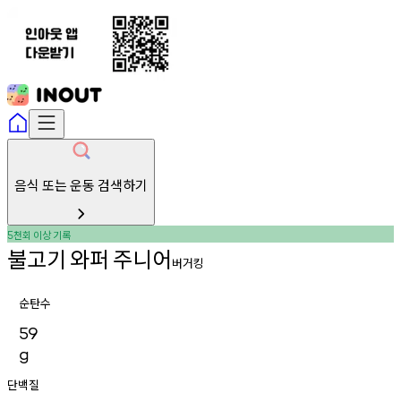
음식 또는 운동 검색하기
천회
이상
기록
5
불고기
와퍼
주니어
버거킹
순탄수
59
g
단백질