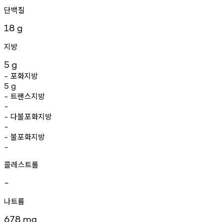
단백질
18
g
지방
5
g
포화지방
-
5
g
트랜스지방
-
-
다불포화지방
-
-
불포화지방
-
-
콜레스트롤
-
나트륨
678
mg