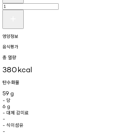
영양정보
음식평가
총 열량
380
kcal
탄수화물
59
g
당
-
6
g
대체
감미료
-
-
식이섬유
-
-