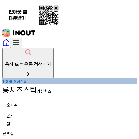
음식 또는 운동 검색하기
회
이상
기록
100
롱치즈스틱
임실치즈
순탄수
27
g
단백질