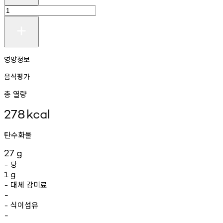
영양정보
음식평가
총 열량
278
kcal
탄수화물
27
g
당
-
1
g
대체
감미료
-
-
식이섬유
-
-