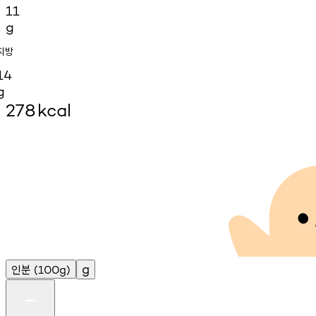
11
g
지방
14
g
278
kcal
인분
g
(100g)