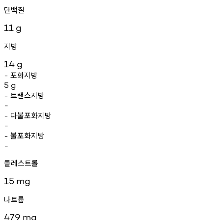
단백질
11
g
지방
14
g
포화지방
-
5
g
트랜스지방
-
-
다불포화지방
-
-
불포화지방
-
-
콜레스트롤
15
mg
나트륨
479
mg