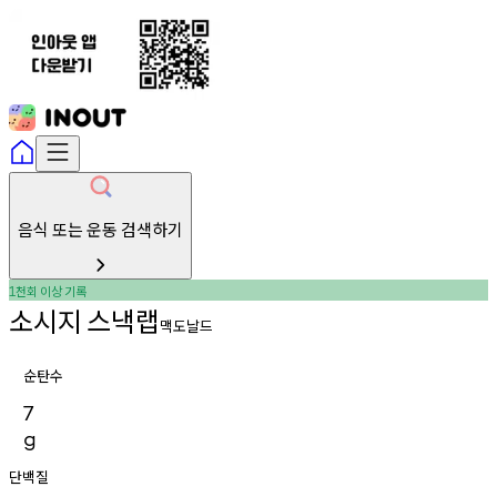
음식 또는 운동 검색하기
천회
이상
기록
1
소시지
스낵랩
맥도날드
순탄수
7
g
단백질