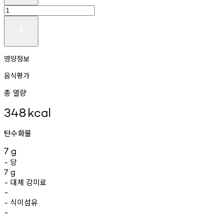
영양정보
음식평가
총 열량
348
kcal
탄수화물
7
g
당
-
7
g
대체
감미료
-
-
식이섬유
-
-