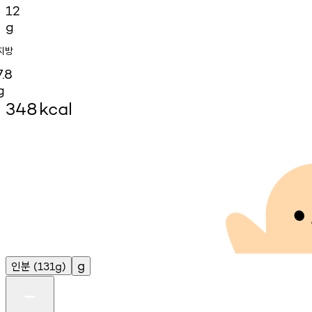
12
g
지방
7.8
g
348
kcal
인분
g
(131g)