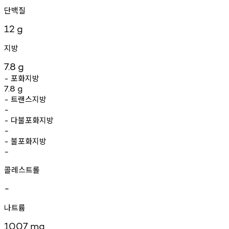
단백질
12
g
지방
7.8
g
포화지방
-
7.8
g
트랜스지방
-
-
다불포화지방
-
-
불포화지방
-
-
콜레스트롤
-
나트륨
1007
mg