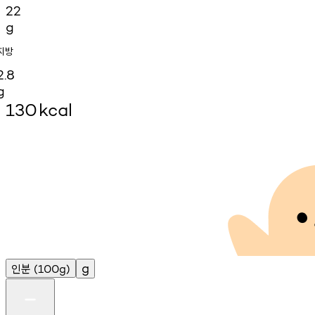
22
g
지방
2.8
g
130
kcal
인분
g
(100g)