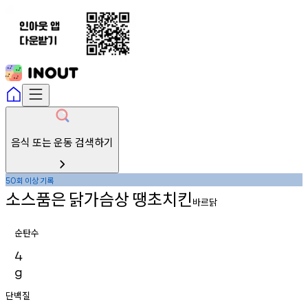
음식 또는 운동 검색하기
회
이상
기록
50
소스품은
닭가슴상
땡초치킨
바르닭
순탄수
4
g
단백질