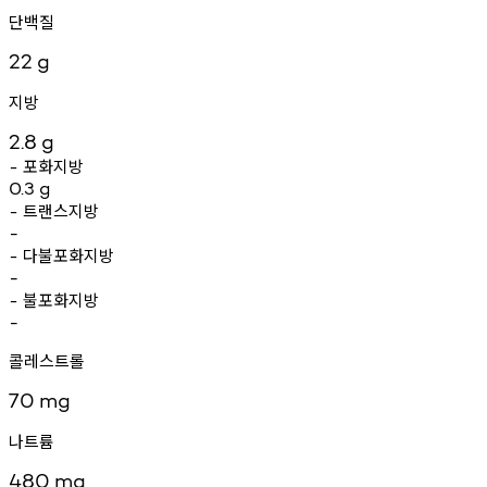
단백질
22
g
지방
2.8
g
포화지방
-
0.3
g
트랜스지방
-
-
다불포화지방
-
-
불포화지방
-
-
콜레스트롤
70
mg
나트륨
480
mg