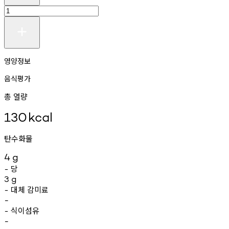
영양정보
음식평가
총 열량
130
kcal
탄수화물
4
g
당
-
3
g
대체
감미료
-
-
식이섬유
-
-