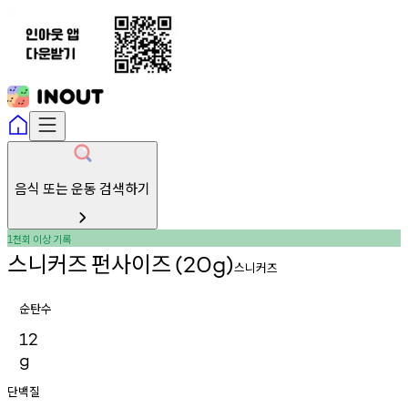
음식 또는 운동 검색하기
천회
이상
기록
1
스니커즈
펀사이즈
(20g)
스니커즈
순탄수
12
g
단백질