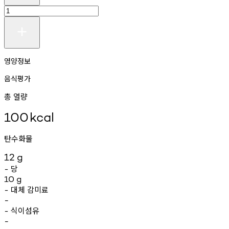
영양정보
음식평가
총 열량
100
kcal
탄수화물
12
g
당
-
10
g
대체
감미료
-
-
식이섬유
-
-