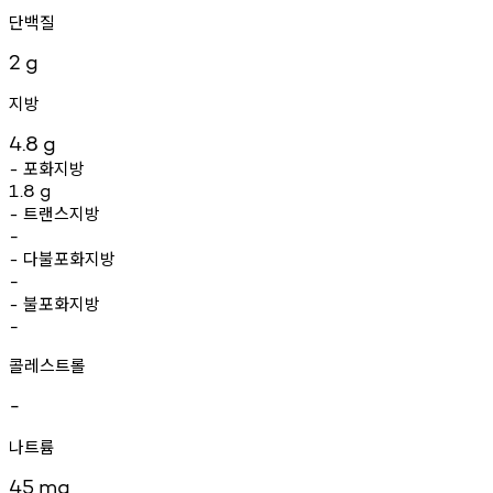
단백질
2
g
지방
4.8
g
포화지방
-
1.8
g
트랜스지방
-
-
다불포화지방
-
-
불포화지방
-
-
콜레스트롤
-
나트륨
45
mg