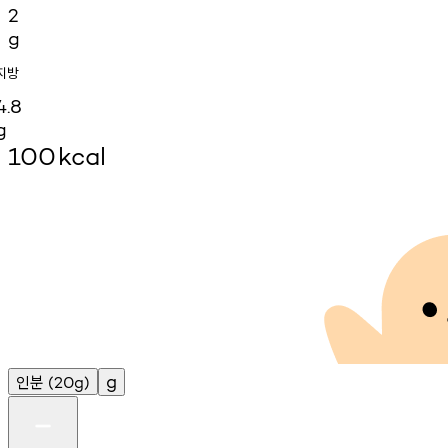
2
g
지방
4.8
g
100
kcal
인분
g
(20g)