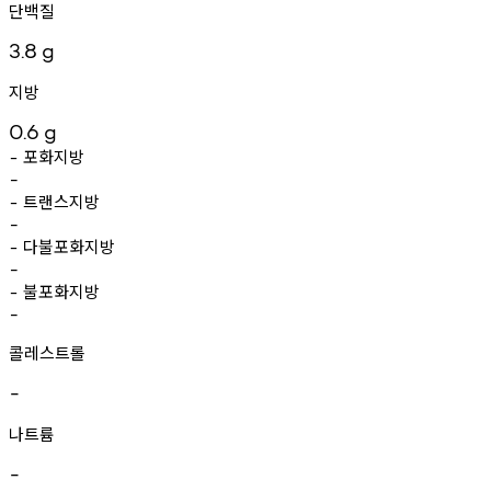
단백질
3.8
g
지방
0.6
g
포화지방
-
-
트랜스지방
-
-
다불포화지방
-
-
불포화지방
-
-
콜레스트롤
-
나트륨
-