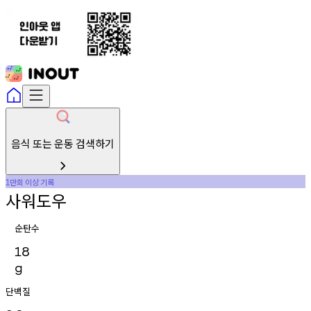
음식 또는 운동 검색하기
만회
이상
기록
1
사워도우
순탄수
18
g
단백질