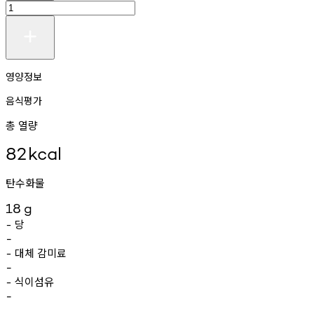
영양정보
음식평가
총 열량
82
kcal
탄수화물
18
g
당
-
-
대체
감미료
-
-
식이섬유
-
-