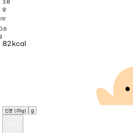
3.8
g
지방
0.6
g
82
kcal
인분
g
(35g)