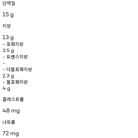
단백질
15
g
지방
13
g
포화지방
-
3.5
g
트랜스지방
-
-
다불포화지방
-
2.3
g
불포화지방
-
4
g
콜레스트롤
48
mg
나트륨
72
mg