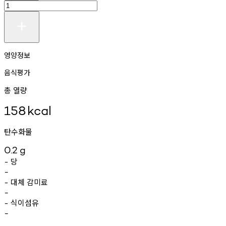
영양정보
음식평가
총 열량
158
kcal
탄수화물
0.2
g
당
-
-
대체
감미료
-
-
식이섬유
-
-