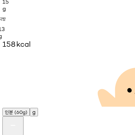
15
g
지방
13
g
158
kcal
인분
g
(60g)