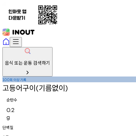
음식 또는 운동 검색하기
회
이상
기록
100
고등어구이
기름없이
(
)
순탄수
0.2
g
단백질