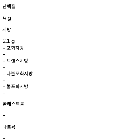
단백질
4
g
지방
2.1
g
포화지방
-
-
트랜스지방
-
-
다불포화지방
-
-
불포화지방
-
-
콜레스트롤
-
나트륨
-