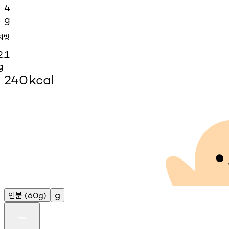
4
g
지방
2.1
g
240
kcal
인분
g
(60g)