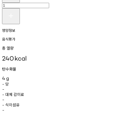
영양정보
음식평가
총 열량
240
kcal
탄수화물
4
g
당
-
-
대체
감미료
-
-
식이섬유
-
-