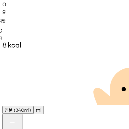
0
g
지방
0
g
8
kcal
인분
ml
(340ml)