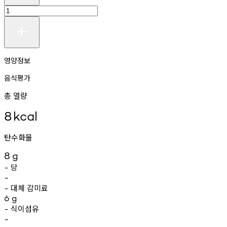
영양정보
음식평가
총 열량
8
kcal
탄수화물
8
g
당
-
-
대체
감미료
-
6
g
식이섬유
-
-