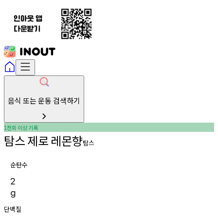
음식 또는 운동 검색하기
천회
이상
기록
1
탐스
제로
레몬향
탐스
순탄수
2
g
단백질