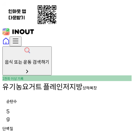
음식 또는 운동 검색하기
천회
이상
기록
1
유기농요거트
플레인저지방
상하목장
순탄수
5
g
단백질