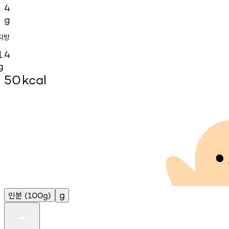
4
g
지방
1.4
g
50
kcal
인분
g
(100g)