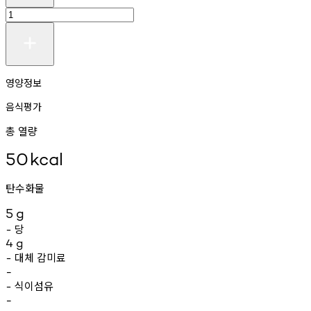
영양정보
음식평가
총 열량
50
kcal
탄수화물
5
g
당
-
4
g
대체
감미료
-
-
식이섬유
-
-