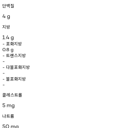
단백질
4
g
지방
1.4
g
포화지방
-
0.8
g
트랜스지방
-
-
다불포화지방
-
-
불포화지방
-
-
콜레스트롤
5
mg
나트륨
50
mg