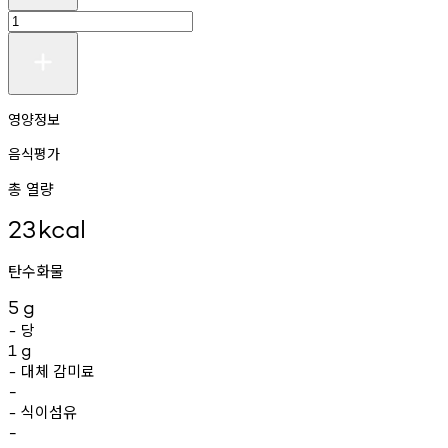
영양정보
음식평가
총 열량
23
kcal
탄수화물
5
g
당
-
1
g
대체
감미료
-
-
식이섬유
-
-