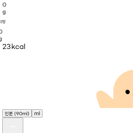
0
g
지방
0
g
23
kcal
인분
ml
(90ml)