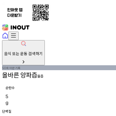
음식 또는 운동 검색하기
회
미만
기록
50
올바른
양파즙
올즙
순탄수
5
g
단백질