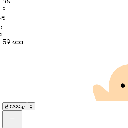
0.5
g
지방
0
g
59
kcal
잔
g
(200g)