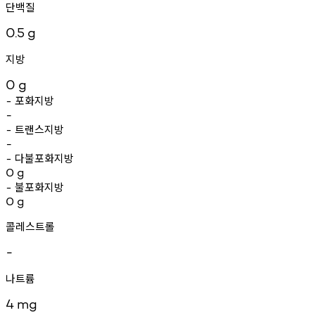
단백질
0.5
g
지방
0
g
포화지방
-
-
트랜스지방
-
-
다불포화지방
-
0
g
불포화지방
-
0
g
콜레스트롤
-
나트륨
4
mg