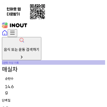
음식 또는 운동 검색하기
만회
이상
기록
1
매실차
순탄수
14.6
g
단백질