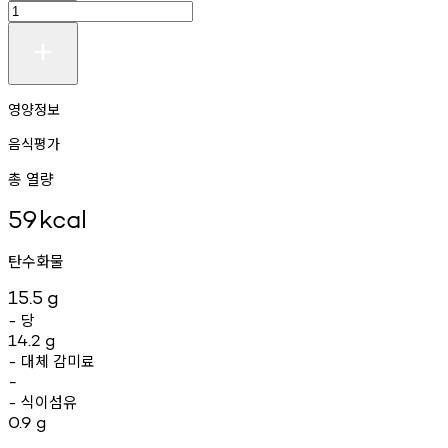
영양정보
음식평가
총 열량
59
kcal
탄수화물
15.5
g
당
-
14.2
g
대체
감미료
-
-
식이섬유
-
0.9
g