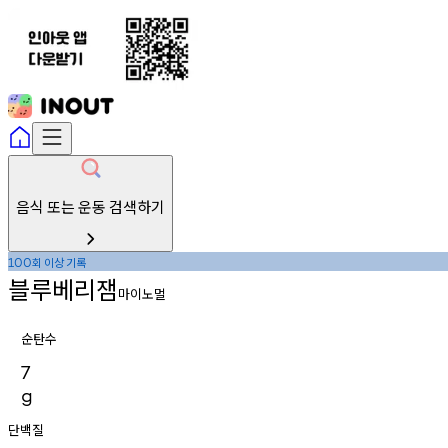
음식 또는 운동 검색하기
회
이상
기록
100
블루베리잼
마이노멀
순탄수
7
g
단백질