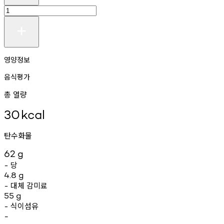
영양정보
음식평가
총 열량
30
kcal
탄수화물
62
g
당
-
4.8
g
대체
감미료
-
55
g
식이섬유
-
-