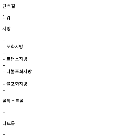
단백질
1
g
지방
-
포화지방
-
-
트랜스지방
-
-
다불포화지방
-
-
불포화지방
-
-
콜레스트롤
-
나트륨
-