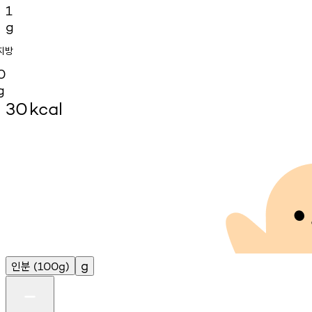
1
g
지방
0
g
30
kcal
인분
g
(100g)