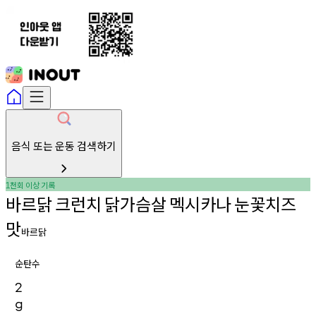
음식 또는 운동 검색하기
천회
이상
기록
1
바르닭
크런치
닭가슴살
멕시카나
눈꽃치즈
맛
바르닭
순탄수
2
g