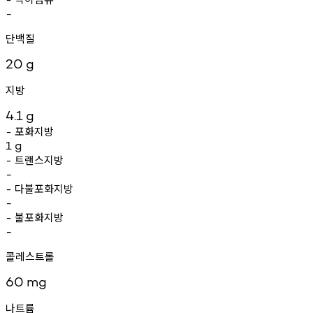
-
단백질
20
g
지방
4.1
g
포화지방
-
1
g
트랜스지방
-
-
다불포화지방
-
-
불포화지방
-
-
콜레스트롤
60
mg
나트륨