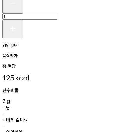
영양정보
음식평가
총 열량
125
kcal
탄수화물
2
g
당
-
-
대체
감미료
-
-
식이섬유
-