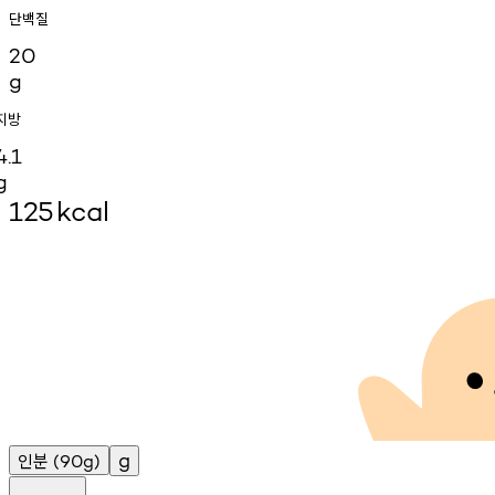
단백질
20
g
지방
4.1
g
125
kcal
인분
g
(90g)