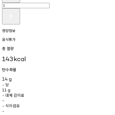
영양정보
음식평가
총 열량
143
kcal
탄수화물
14
g
당
-
11
g
대체
감미료
-
-
식이섬유
-
-