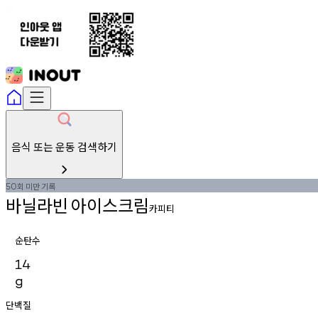
음식 또는 운동 검색하기
회
미만
기록
50
바닐라빈
아이스크림
카피티
순탄수
14
g
단백질