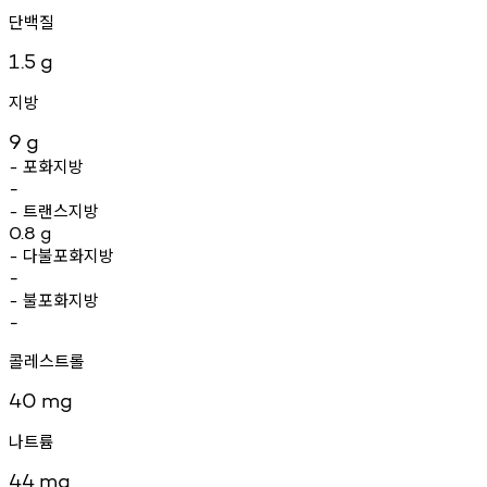
단백질
1.5
g
지방
9
g
포화지방
-
-
트랜스지방
-
0.8
g
다불포화지방
-
-
불포화지방
-
-
콜레스트롤
40
mg
나트륨
44
mg