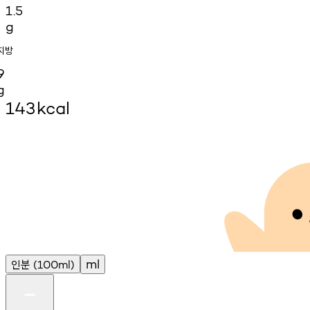
1.5
g
지방
9
g
143
kcal
인분
ml
(100ml)