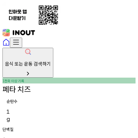
음식 또는 운동 검색하기
천회
이상
기록
1
페타
치즈
순탄수
1
g
단백질