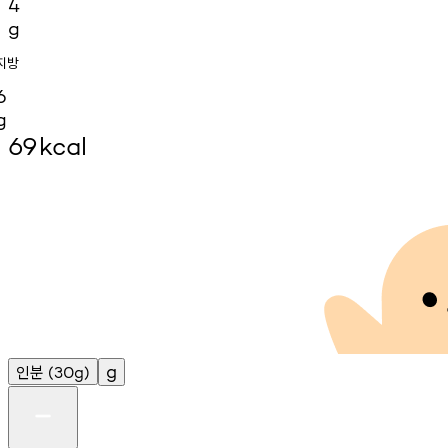
4
g
지방
6
g
69
kcal
인분
g
(30g)