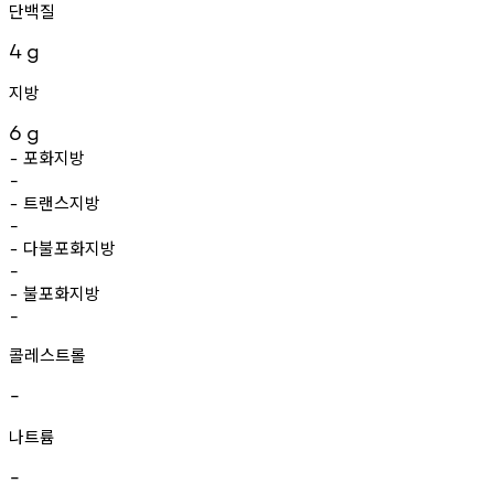
단백질
4
g
지방
6
g
포화지방
-
-
트랜스지방
-
-
다불포화지방
-
-
불포화지방
-
-
콜레스트롤
-
나트륨
-