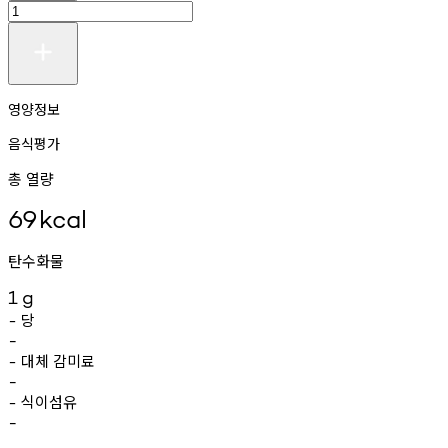
영양정보
음식평가
총 열량
69
kcal
탄수화물
1
g
당
-
-
대체
감미료
-
-
식이섬유
-
-