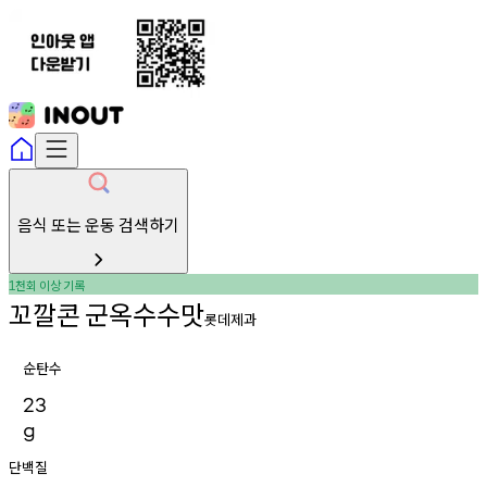
음식 또는 운동 검색하기
천회
이상
기록
1
꼬깔콘
군옥수수맛
롯데제과
순탄수
23
g
단백질