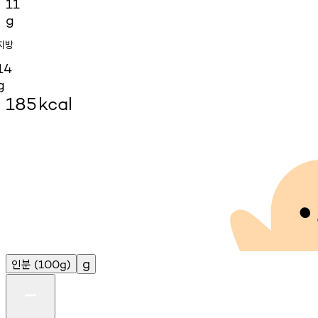
11
g
지방
14
g
185
kcal
인분
g
(100g)