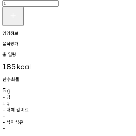
영양정보
음식평가
총 열량
185
kcal
탄수화물
5
g
당
-
1
g
대체
감미료
-
-
식이섬유
-
-