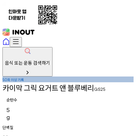
음식 또는 운동 검색하기
회
이상
기록
50
카이막
그릭
요거트
앤
블루베리
GS25
순탄수
5
g
단백질