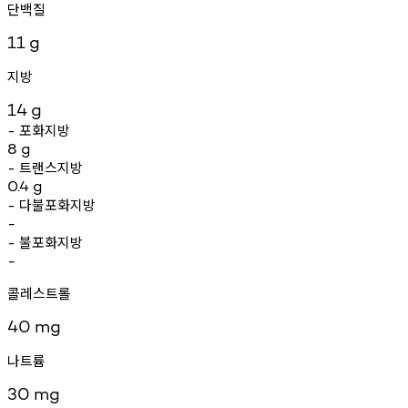
단백질
11
g
지방
14
g
포화지방
-
8
g
트랜스지방
-
0.4
g
다불포화지방
-
-
불포화지방
-
-
콜레스트롤
40
mg
나트륨
30
mg