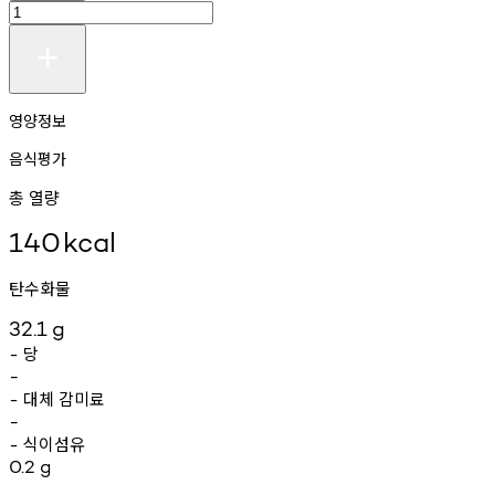
영양정보
음식평가
총 열량
140
kcal
탄수화물
32.1
g
당
-
-
대체
감미료
-
-
식이섬유
-
0.2
g