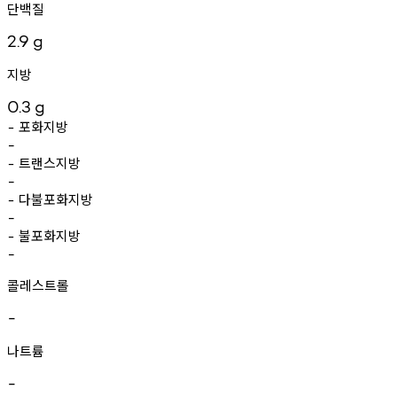
단백질
2.9
g
지방
0.3
g
포화지방
-
-
트랜스지방
-
-
다불포화지방
-
-
불포화지방
-
-
콜레스트롤
-
나트륨
-