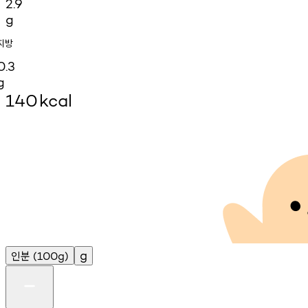
2.9
g
지방
0.3
g
140
kcal
인분
g
(100g)