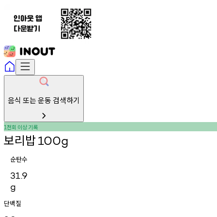
음식 또는 운동 검색하기
천회
이상
기록
1
보리밥
100g
순탄수
31.9
g
단백질