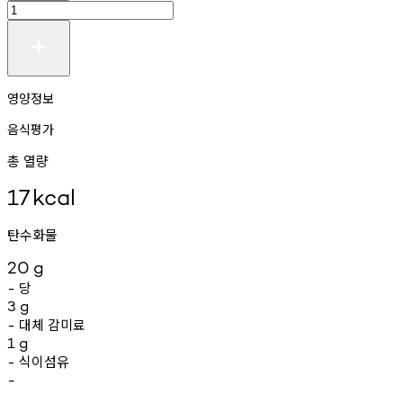
영양정보
음식평가
총 열량
17
kcal
탄수화물
20
g
당
-
3
g
대체
감미료
-
1
g
식이섬유
-
-