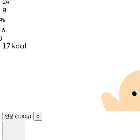
24
g
지방
16
g
17
kcal
인분
g
(100g)