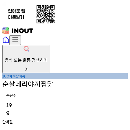
음식 또는 운동 검색하기
회
이상
기록
100
순살데리야끼찜닭
순탄수
19
g
단백질