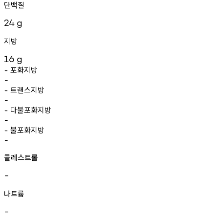
단백질
24
g
지방
16
g
포화지방
-
-
트랜스지방
-
-
다불포화지방
-
-
불포화지방
-
-
콜레스트롤
-
나트륨
-