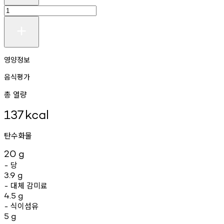
영양정보
음식평가
총 열량
137
kcal
탄수화물
20
g
당
-
3.9
g
대체
감미료
-
4.5
g
식이섬유
-
5
g