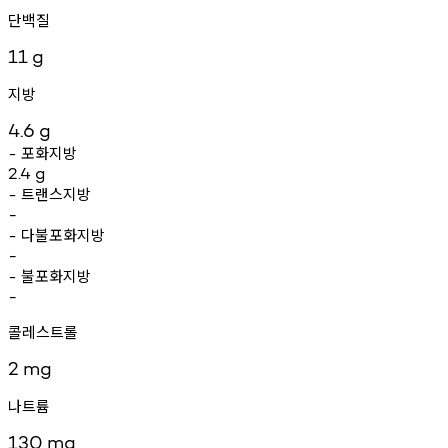
단백질
11
g
지방
4.6
g
포화지방
-
2.4
g
트랜스지방
-
-
다불포화지방
-
-
불포화지방
-
-
콜레스트롤
2
mg
나트륨
130
mg