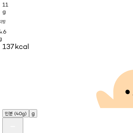
11
g
지방
4.6
g
137
kcal
인분
g
(40g)