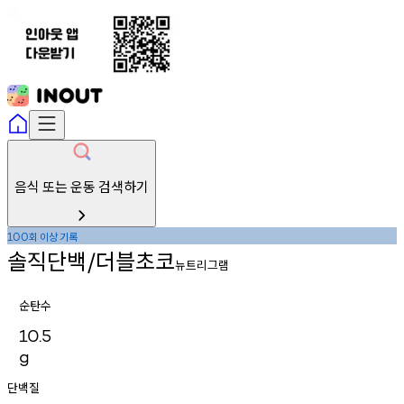
음식 또는 운동 검색하기
회
이상
기록
100
솔직단백
더블초코
/
뉴트리그램
순탄수
10.5
g
단백질