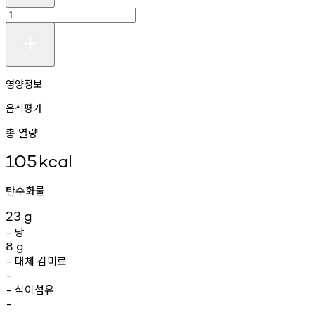
영양정보
음식평가
총 열량
105
kcal
탄수화물
23
g
당
-
8
g
대체
감미료
-
-
식이섬유
-
-