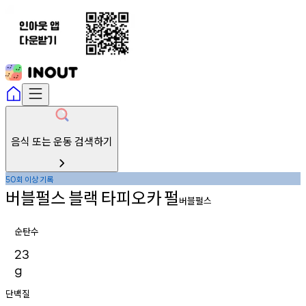
음식 또는 운동 검색하기
회
이상
기록
50
버블펄스
블랙
타피오카
펄
버블펄스
순탄수
23
g
단백질