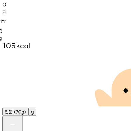
0
g
지방
0
g
105
kcal
인분
g
(70g)