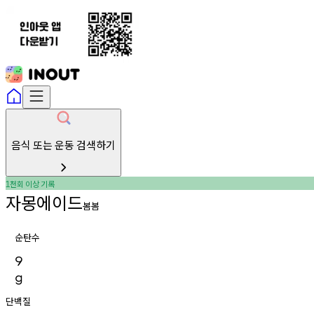
음식 또는 운동 검색하기
천회
이상
기록
1
자몽에이드
봄봄
순탄수
9
g
단백질