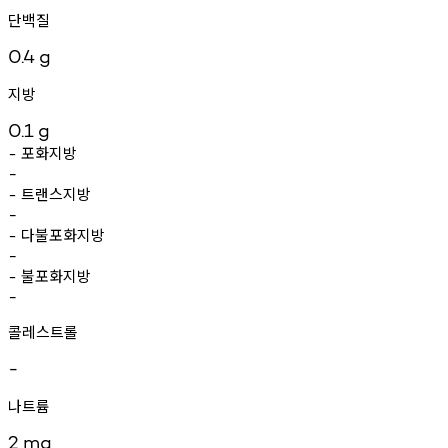
단백질
0.4
g
지방
0.1
g
포화지방
-
-
트랜스지방
-
-
다불포화지방
-
-
불포화지방
-
-
콜레스트롤
-
나트륨
2
mg