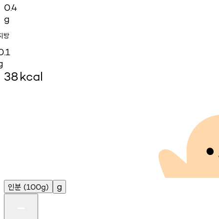
0.4
g
지방
0.1
g
38
kcal
인분
g
(100g)