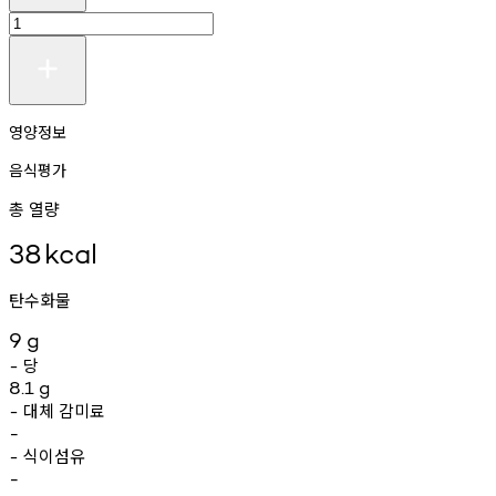
영양정보
음식평가
총 열량
38
kcal
탄수화물
9
g
당
-
8.1
g
대체
감미료
-
-
식이섬유
-
-