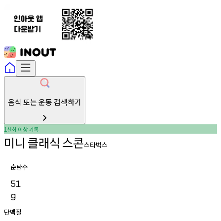
음식 또는 운동 검색하기
천회
이상
기록
1
미니
클래식
스콘
스타벅스
순탄수
51
g
단백질