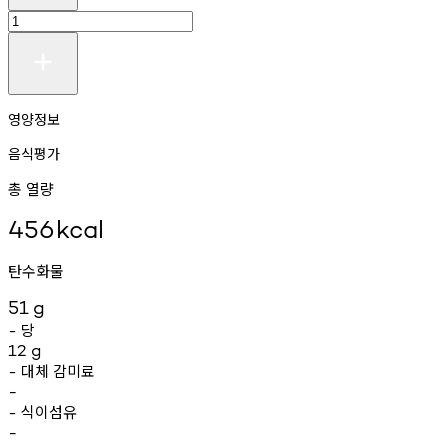
영양정보
음식평가
총 열량
456
kcal
탄수화물
51
g
당
-
12
g
대체
감미료
-
-
식이섬유
-
-