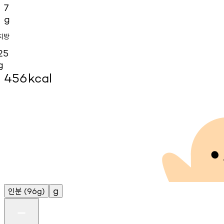
7
g
지방
25
g
456
kcal
인분
g
(96g)