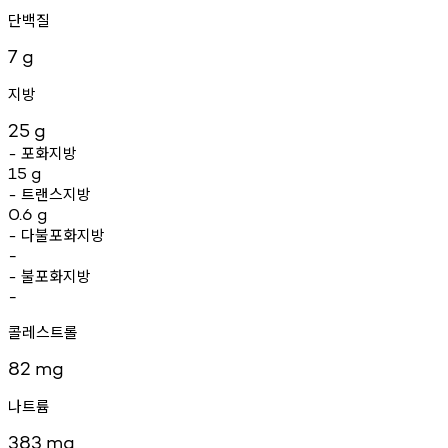
단백질
7
g
지방
25
g
포화지방
-
15
g
트랜스지방
-
0.6
g
다불포화지방
-
-
불포화지방
-
-
콜레스트롤
82
mg
나트륨
383
mg