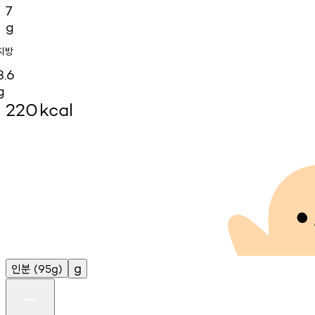
7
g
지방
3.6
g
220
kcal
인분
g
(95g)