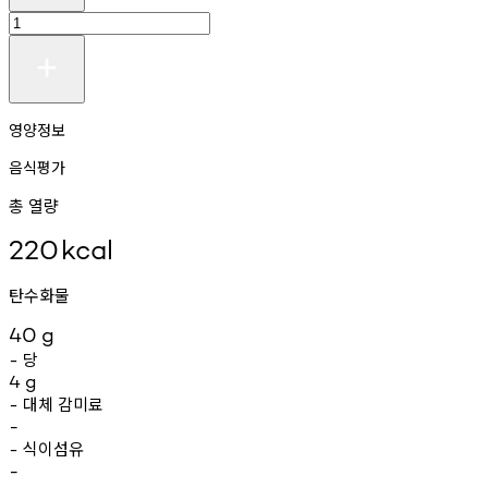
영양정보
음식평가
총 열량
220
kcal
탄수화물
40
g
당
-
4
g
대체
감미료
-
-
식이섬유
-
-