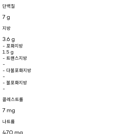
단백질
7
g
지방
3.6
g
포화지방
-
1.5
g
트랜스지방
-
-
다불포화지방
-
-
불포화지방
-
-
콜레스트롤
7
mg
나트륨
470
mg