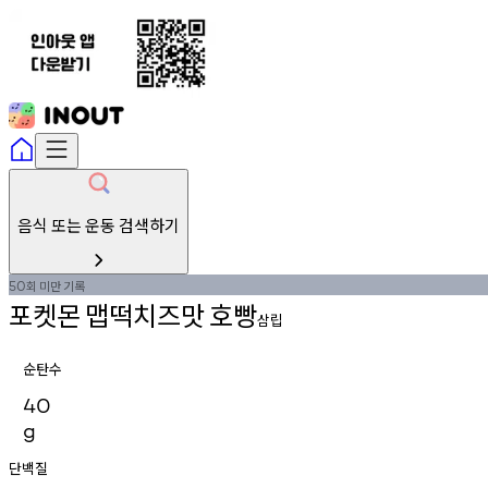
음식 또는 운동 검색하기
회
미만
기록
50
포켓몬
맵떡치즈맛
호빵
삼립
순탄수
40
g
단백질