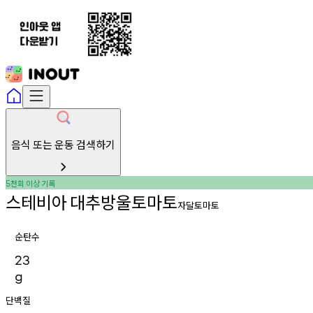
음식 또는 운동 검색하기
천회
이상
기록
5
스테비아
대추방울토마토
자달토마토
순탄수
23
g
단백질