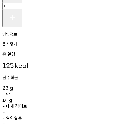
영양정보
음식평가
총 열량
125
kcal
탄수화물
23
g
당
-
14
g
대체
감미료
-
-
식이섬유
-
-