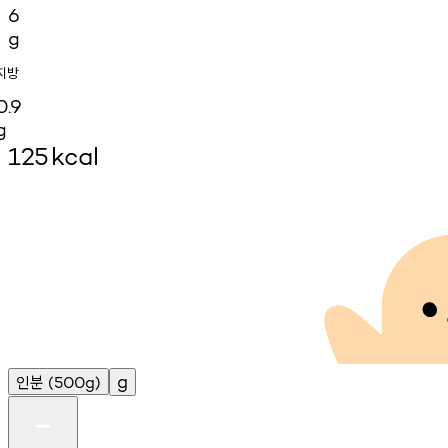
6
g
지방
0.9
g
125
kcal
인분
g
(500g)