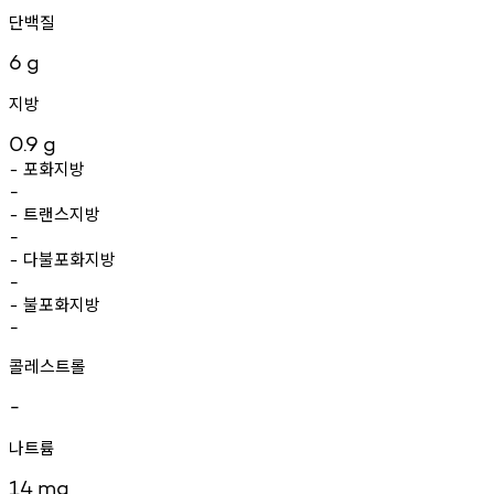
단백질
6
g
지방
0.9
g
포화지방
-
-
트랜스지방
-
-
다불포화지방
-
-
불포화지방
-
-
콜레스트롤
-
나트륨
14
mg