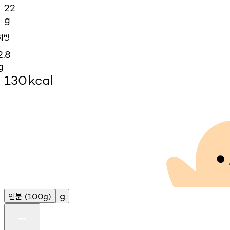
22
g
지방
2.8
g
130
kcal
인분
g
(100g)