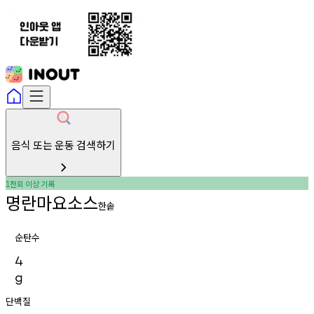
음식 또는 운동 검색하기
천회
이상
기록
1
명란마요소스
한솥
순탄수
4
g
단백질