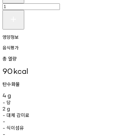
영양정보
음식평가
총 열량
90
kcal
탄수화물
4
g
당
-
2
g
대체
감미료
-
-
식이섬유
-
-