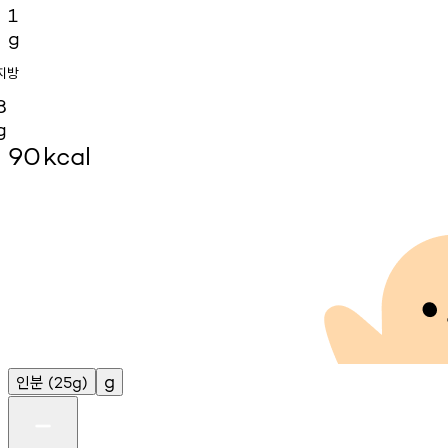
1
g
지방
8
g
90
kcal
인분
g
(25g)