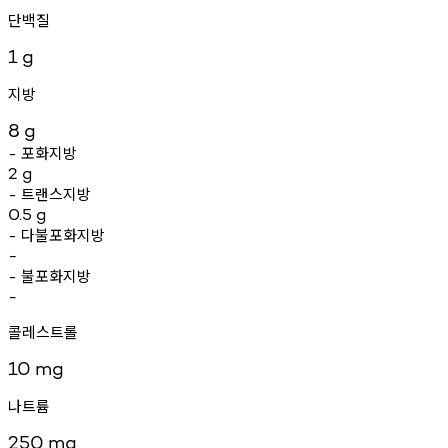
단백질
1
g
지방
8
g
포화지방
-
2
g
트랜스지방
-
0.5
g
다불포화지방
-
-
불포화지방
-
-
콜레스트롤
10
mg
나트륨
250
mg