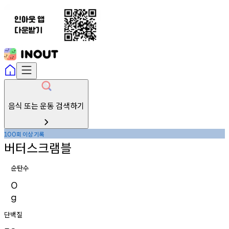
음식 또는 운동 검색하기
회
이상
기록
100
버터스크램블
순탄수
0
g
단백질