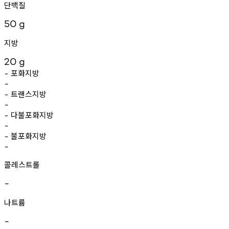
단백질
50
g
지방
20
g
포화지방
-
-
트랜스지방
-
-
다불포화지방
-
-
불포화지방
-
-
콜레스트롤
-
나트륨
-