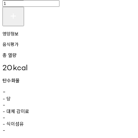
영양정보
음식평가
총 열량
20
kcal
탄수화물
-
당
-
-
대체
감미료
-
-
식이섬유
-
-