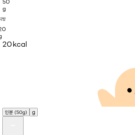
50
g
지방
20
g
20
kcal
인분
g
(50g)