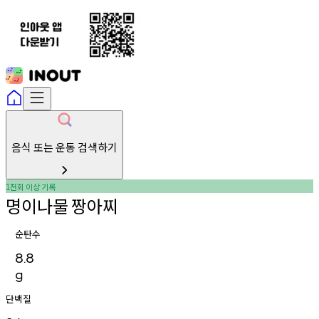
음식 또는 운동 검색하기
천회
이상
기록
1
명이나물
짱아찌
순탄수
8.8
g
단백질