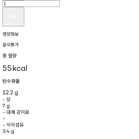
영양정보
음식평가
총 열량
55
kcal
탄수화물
12.2
g
당
-
7
g
대체
감미료
-
-
식이섬유
-
3.4
g