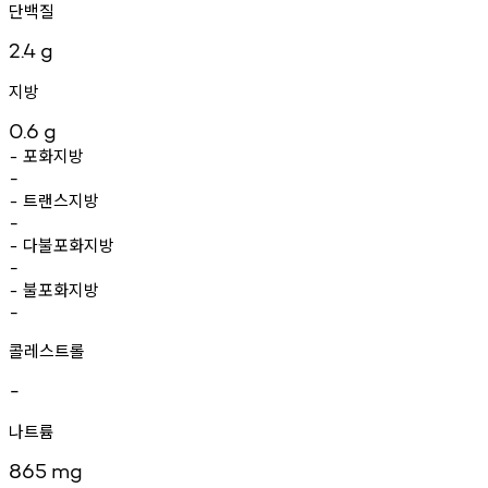
단백질
2.4
g
지방
0.6
g
포화지방
-
-
트랜스지방
-
-
다불포화지방
-
-
불포화지방
-
-
콜레스트롤
-
나트륨
865
mg