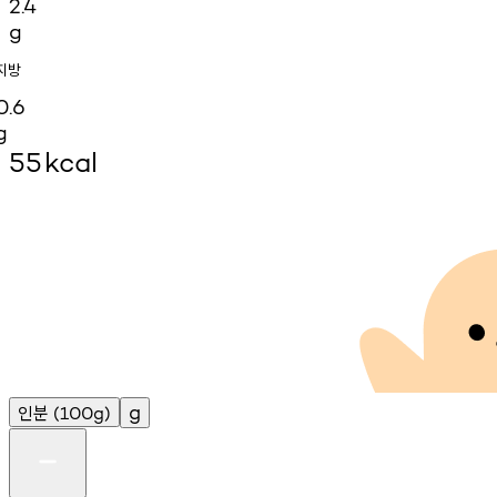
2.4
g
지방
0.6
g
55
kcal
인분
g
(100g)