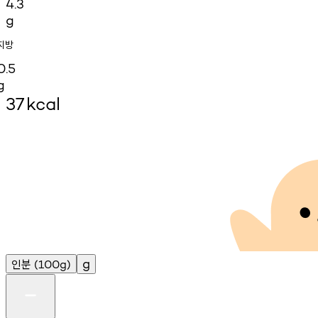
4.3
g
지방
0.5
g
37
kcal
인분
g
(100g)