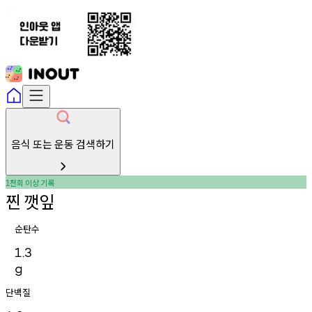
음식 또는 운동 검색하기
천회
이상
기록
1
찐
깻잎
순탄수
1.3
g
단백질