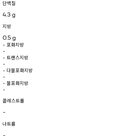
단백질
4.3
g
지방
0.5
g
포화지방
-
-
트랜스지방
-
-
다불포화지방
-
-
불포화지방
-
-
콜레스트롤
-
나트륨
-