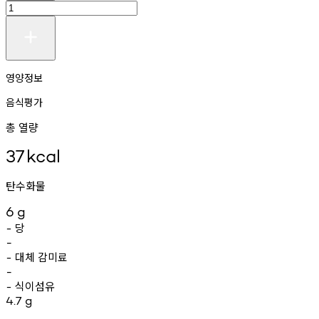
영양정보
음식평가
총 열량
37
kcal
탄수화물
6
g
당
-
-
대체
감미료
-
-
식이섬유
-
4.7
g