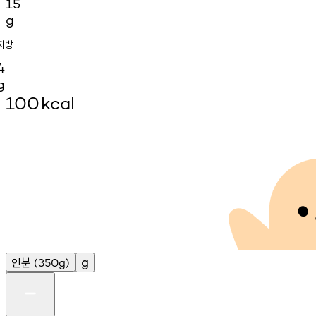
15
g
지방
4
g
100
kcal
인분
g
(350g)