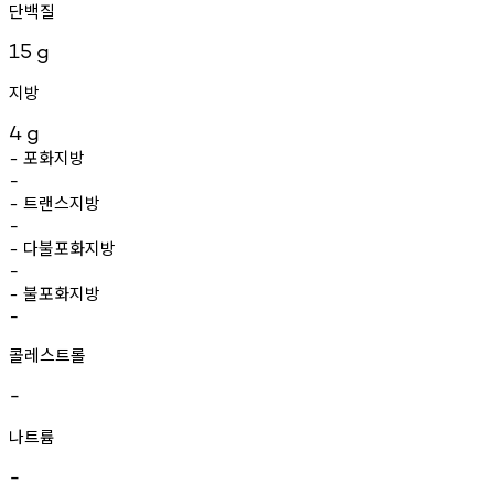
단백질
15
g
지방
4
g
포화지방
-
-
트랜스지방
-
-
다불포화지방
-
-
불포화지방
-
-
콜레스트롤
-
나트륨
-