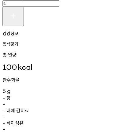
영양정보
음식평가
총 열량
100
kcal
탄수화물
5
g
당
-
-
대체
감미료
-
-
식이섬유
-
-