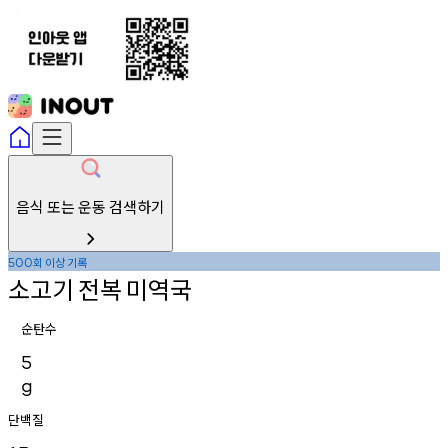
음식 또는 운동 검색하기
회
이상
기록
500
소고기
전복
미역국
순탄수
5
g
단백질