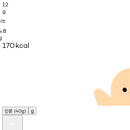
12
g
지방
4.8
g
170
kcal
인분
g
(40g)