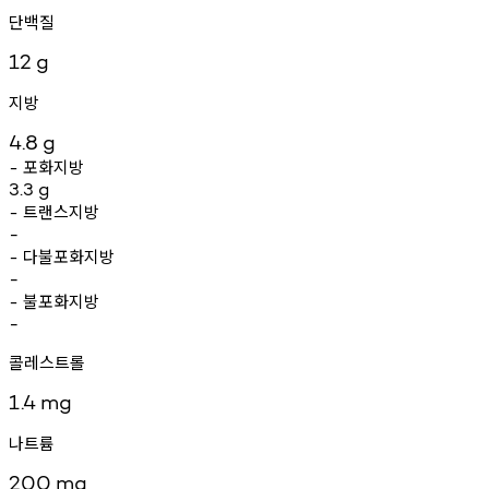
단백질
12
g
지방
4.8
g
포화지방
-
3.3
g
트랜스지방
-
-
다불포화지방
-
-
불포화지방
-
-
콜레스트롤
1.4
mg
나트륨
200
mg