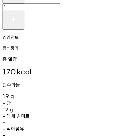
영양정보
음식평가
총 열량
170
kcal
탄수화물
19
g
당
-
12
g
대체
감미료
-
-
식이섬유
-
-