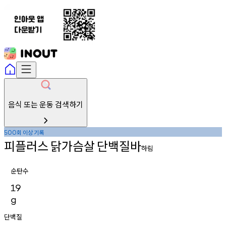
음식 또는 운동 검색하기
회
이상
기록
500
피플러스
닭가슴살
단백질바
하림
순탄수
19
g
단백질