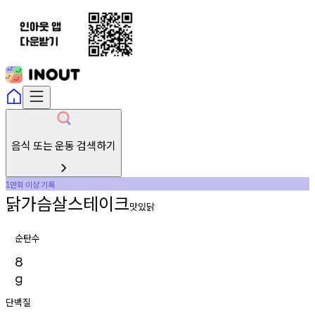
음식 또는 운동 검색하기
만회
이상
기록
1
닭가슴살스테이크
맛있닭
순탄수
8
g
단백질