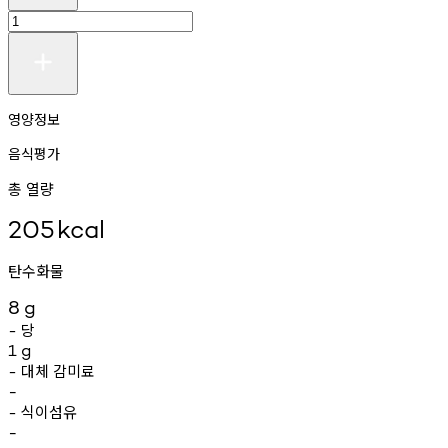
영양정보
음식평가
총 열량
205
kcal
탄수화물
8
g
당
-
1
g
대체
감미료
-
-
식이섬유
-
-