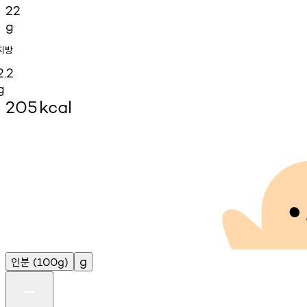
22
g
지방
2.2
g
205
kcal
인분
g
(100g)