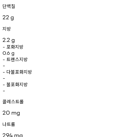
단백질
22
g
지방
2.2
g
포화지방
-
0.6
g
트랜스지방
-
-
다불포화지방
-
-
불포화지방
-
-
콜레스트롤
20
mg
나트륨
294
mg