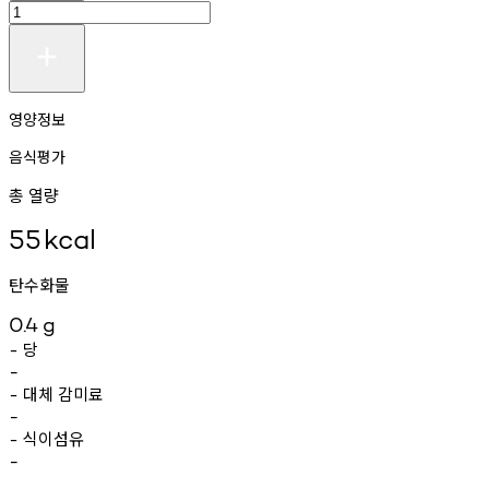
영양정보
음식평가
총 열량
55
kcal
탄수화물
0.4
g
당
-
-
대체
감미료
-
-
식이섬유
-
-