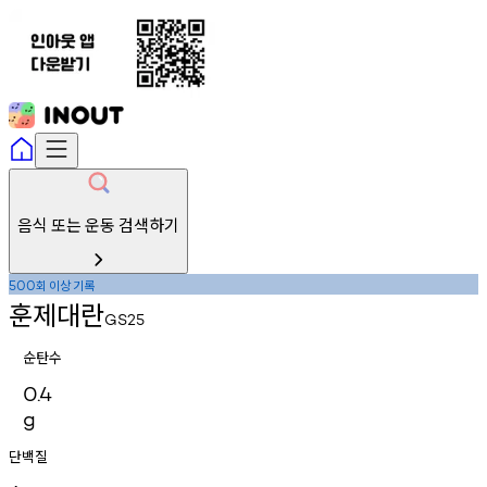
음식 또는 운동 검색하기
회
이상
기록
500
훈제대란
GS25
순탄수
0.4
g
단백질