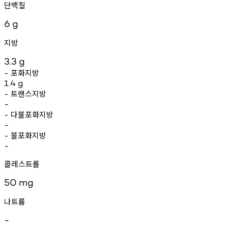
단백질
6
g
지방
3.3
g
포화지방
-
1.4
g
트랜스지방
-
-
다불포화지방
-
-
불포화지방
-
-
콜레스트롤
50
mg
나트륨
-