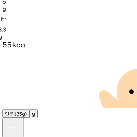
6
g
지방
3.3
g
55
kcal
인분
g
(35g)