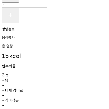
영양정보
음식평가
총 열량
15
kcal
탄수화물
3
g
당
-
-
대체
감미료
-
-
식이섬유
-
-