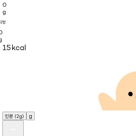
0
g
지방
0
g
15
kcal
인분
g
(2g)