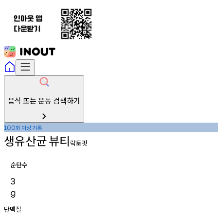
음식 또는 운동 검색하기
회
이상
기록
100
생유산균
뷰티
락토핏
순탄수
3
g
단백질