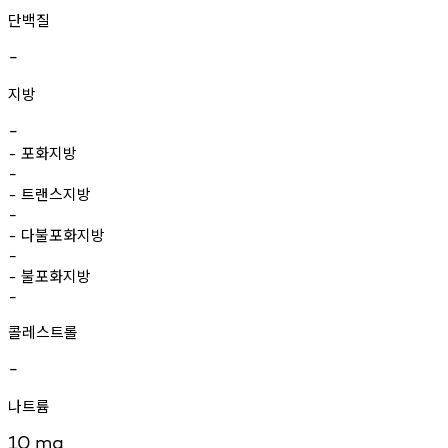
단백질
-
지방
-
포화지방
-
-
트랜스지방
-
-
다불포화지방
-
-
불포화지방
-
-
콜레스트롤
-
나트륨
10
mg