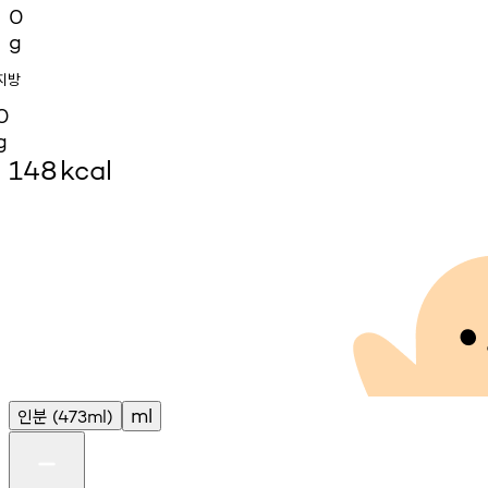
0
g
지방
0
g
148
kcal
인분
ml
(473ml)