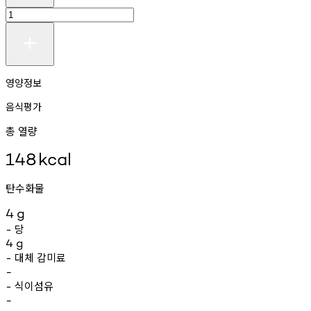
영양정보
음식평가
총 열량
148
kcal
탄수화물
4
g
당
-
4
g
대체
감미료
-
-
식이섬유
-
-