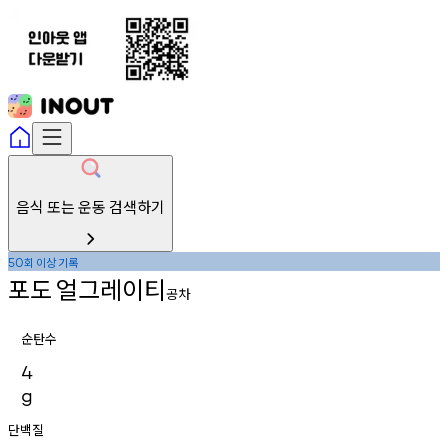
음식 또는 운동 검색하기
회
이상
기록
50
포도
얼그레이티
공차
순탄수
4
g
단백질