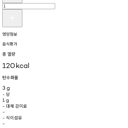
영양정보
음식평가
총 열량
120
kcal
탄수화물
3
g
당
-
1
g
대체
감미료
-
-
식이섬유
-
-