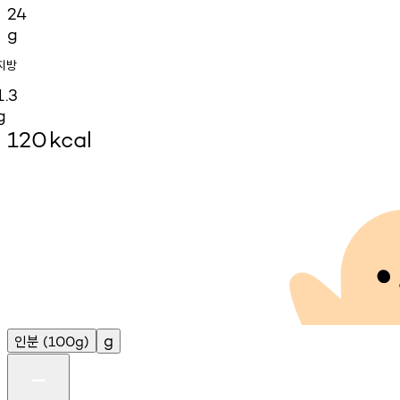
24
g
지방
1.3
g
120
kcal
인분
g
(100g)