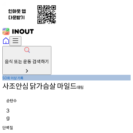
음식 또는 운동 검색하기
회
이상
기록
50
사조안심
닭가슴살
마일드
대림
순탄수
3
g
단백질