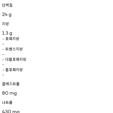
단백질
24
g
지방
1.3
g
포화지방
-
-
트랜스지방
-
-
다불포화지방
-
-
불포화지방
-
-
콜레스트롤
80
mg
나트륨
430
mg