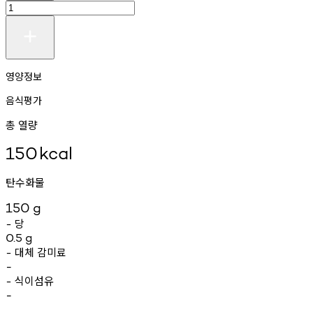
영양정보
음식평가
총 열량
150
kcal
탄수화물
150
g
당
-
0.5
g
대체
감미료
-
-
식이섬유
-
-