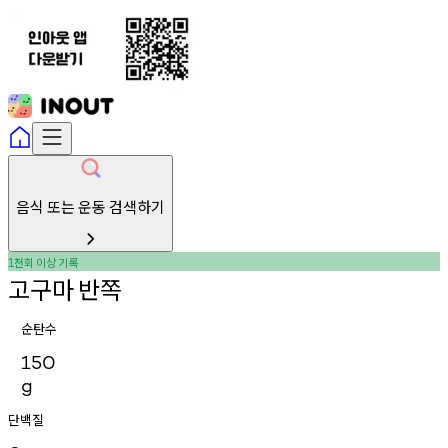
음식 또는 운동 검색하기
천회
이상
기록
1
고구마
반쪽
순탄수
150
g
단백질