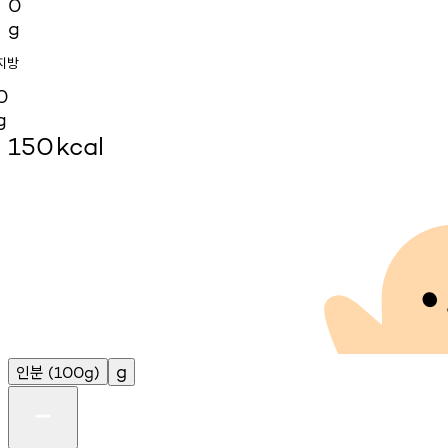
0
g
지방
0
g
150
kcal
인분
g
(100g)