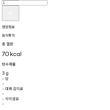
영양정보
음식평가
총 열량
70
kcal
탄수화물
3
g
당
-
-
대체
감미료
-
-
식이섬유
-
-