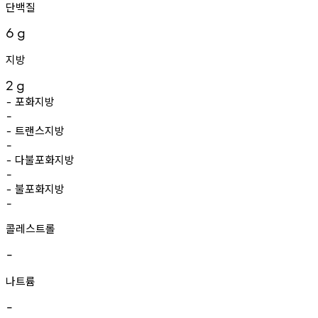
단백질
6
g
지방
2
g
포화지방
-
-
트랜스지방
-
-
다불포화지방
-
-
불포화지방
-
-
콜레스트롤
-
나트륨
-