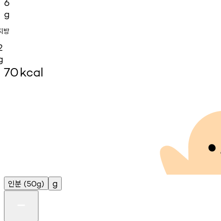
6
g
지방
2
g
70
kcal
인분
g
(50g)