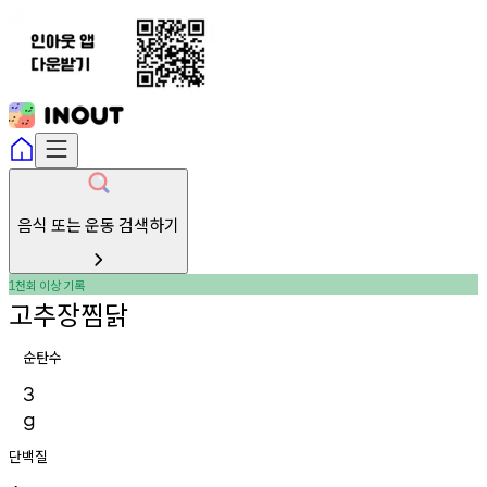
음식 또는 운동 검색하기
천회
이상
기록
1
고추장찜닭
순탄수
3
g
단백질